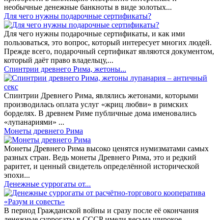
необычные денежные банкноты в виде золотых...
​Для чего нужны подарочные сертификаты?
Для чего нужны подарочные сертификаты, и как ими
пользоваться, это вопрос, который интересует многих людей.
Прежде всего, подарочный сертификат являются документом,
который даёт право владельцу,...
Спинтрии древнего Рима, жетоны...
Спинтрии Древнего Рима, являлись жетонами, которыми
производилась оплата услуг «жриц любви» в римских
борделях. В древнем Риме публичные дома именовались
«лупанариями» ...
Монеты древнего Рима
Монеты Древнего Рима высоко ценятся нумизматами самых
разных стран. Ведь монеты Древнего Рима, это и редкий
раритет, и ценный свидетель определённой исторической
эпохи...
Денежные суррогаты от...
В период Гражданской войны и сразу после её окончания
денежные суррогаты в СССР имели весьма широкое