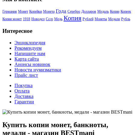
Года
Германия
Монет
Копейки
Монета
Серебро
Долларов
Медаль
Копии
Копеек
Копия
Копии монет
1918
Новодел
Ссср
Медь
Рублей
Монеты
Медали
Рубль
Интересное
Энциклопедия
Рекомендуем
Напишите нам
Карта сайта
Анонсы новинок
Новости нумизматики
Прайс лист
Покупка
Оплата
Доставка
Гарантии
Купить копии монет, банкноты,
медали - магазин BESTmani