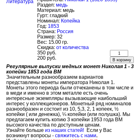
Литература
Раздел:
медь
Материал:
медь
Гурт:
гладкий
Номинал:
Копейка
Год:
1853
Страна:
Россия
Размер:
32
Вес:
15.00 гр.
Скидка:
от количества
350 руб.
200 руб.
Регулярные выпуски медных монет Николая 1 - 3
копейки 1853 года ВМ
Значительным разнообразием вариантов
представлены монеты императора Николая 1.
Монеты этого периода были отчеканены в том числе и
в меди и именно в этом металле есть очень
интересные экземпляры вызывающие наибольший
интерес у коллекционеров. Монетный ряд номиналов
разнообразен и состоит из 10, 5,3, 2, 1 копеек, ½
копейки ( или денежка), ¼ копейки (или полушка). Мы
предлагаем купить копию 3 копейки 1953 года ВМ
высокого качества по доступным ценам.
Узнайте больше
из наших статей!
Если у Вас
возникнут вопросы -
свяжитесь с нами
.