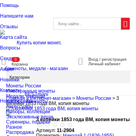
Помощь
Напишите нам
Отзывы
Карта сайта
Вопросы
Скидки
Вход / регистрация
0
Личный кабинет
Корзина
Акции
Категории
Новинки
Монеты России
Контакты
Иностранные монеты
Медали, награды
Главная
>
Интернет-магазин
>
Монеты России
>
3
Новости сайта
Купюры, банкноты
копейки 1853 года ВМ, копия монеты
Аксессуары
Наборы, коллекции
Эксклюзивные вещи
3 копейки 1853 года ВМ, копия монеты
Сувениры, подарки
Разное
Артикул:
11-2904
Распродажа
Правитель:
Николай 1 (1826-1855)