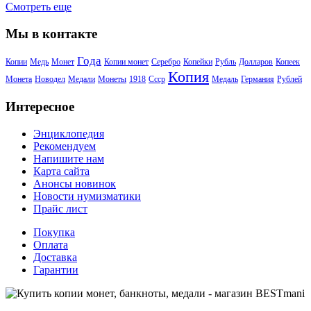
Смотреть еще
Мы в контакте
Года
Копии
Медь
Монет
Копии монет
Серебро
Копейки
Рубль
Долларов
Копеек
Копия
Монета
Новодел
Медали
Монеты
1918
Ссср
Медаль
Германия
Рублей
Интересное
Энциклопедия
Рекомендуем
Напишите нам
Карта сайта
Анонсы новинок
Новости нумизматики
Прайс лист
Покупка
Оплата
Доставка
Гарантии