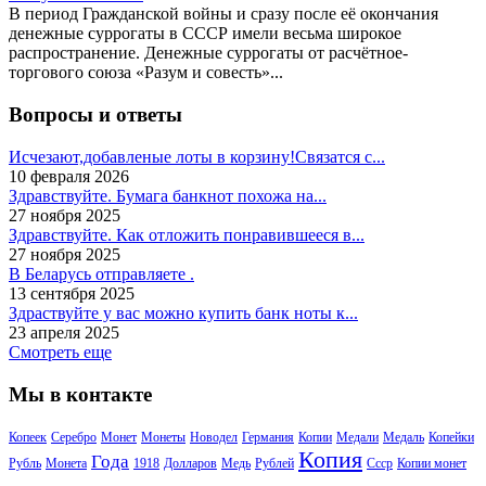
В период Гражданской войны и сразу после её окончания
денежные суррогаты в СССР имели весьма широкое
распространение. Денежные суррогаты от расчётное-
торгового союза «Разум и совесть»...
Вопросы и ответы
Исчезают,добавленые лоты в корзину!Связатся с...
10 февраля 2026
Здравствуйте. Бумага банкнот похожа на...
27 ноября 2025
Здравствуйте. Как отложить понравившееся в...
27 ноября 2025
В Беларусь отправляете .
13 сентября 2025
Здраствуйте у вас можно купить банк ноты к...
23 апреля 2025
Смотреть еще
Мы в контакте
Копеек
Серебро
Монет
Монеты
Новодел
Германия
Копии
Медали
Медаль
Копейки
Копия
Года
Рубль
Монета
1918
Долларов
Медь
Рублей
Ссср
Копии монет