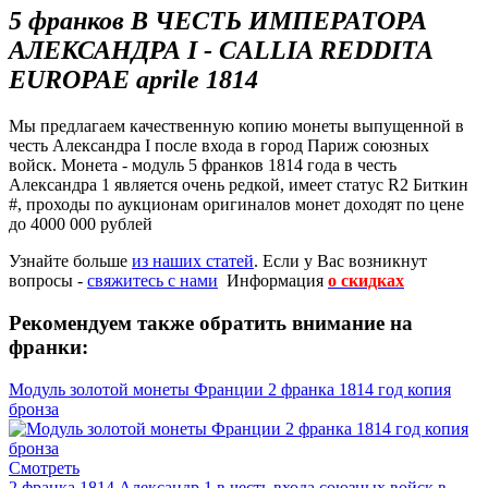
5 франков В ЧЕСТЬ ИМПЕРАТОРА
АЛЕКСАНДРА I - CALLIA REDDITA
EUROPAE aprile 1814
Мы предлагаем качественную копию монеты выпущенной в
честь Александра I после входа в город Париж союзных
войск. Монета - модуль 5 франков 1814 года в честь
Александра 1 является очень редкой, имеет статус R2 Биткин
#, проходы по аукционам оригиналов монет доходят по цене
до 4000 000 рублей
Узнайте больше
из наших статей
. Если у Вас возникнут
вопросы -
свяжитесь с нами
Информация
о скидках
Рекомендуем также обратить внимание на
франки:
Модуль золотой монеты Франции 2 франка 1814 год копия
бронза
Смотреть
2 франка 1814 Александр 1 в честь входа союзных войск в