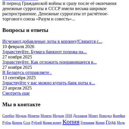
В период Гражданской войны и сразу после её окончания
денежные суррогаты в СССР имели весьма широкое
распространение. Денежные суррогаты от расчётное-
торгового союза «Разум и совесть»...
Вопросы и ответы
Исчезают,добавленые лоты в корзину!Связатся с...
10 февраля 2026
Здравствуйте. Бумага банкнот похожа на...
27 ноября 2025
Здравствуйте. Как отложить понравившееся в...
27 ноября 2025
В Беларусь отправляете .
13 сентября 2025
Здраствуйте у вас можно купить банк ноты к...
23 апреля 2025
Смотреть еще
Мы в контакте
Серебро
Медаль
Монеты
Монета
Медали
1918
Долларов
Монет
Новодел
Копейки
Копия
Года
Рубль
Копеек
Ссср
Рублей
Копии монет
Германия
Копии
Медь