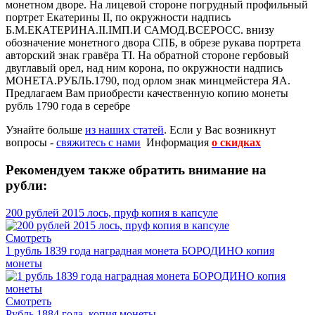
монетном дворе. На лицевой стороне погрудный профильный
портрет Екатерины II, по окружности надпись
Б.М.ЕКАТЕРИНА.II.IМП.И САМОД.ВСЕРОСС. внизу
обозначение монетного двора СПБ, в обрезе рукава портрета
авторский знак гравёра ТI. На обратной стороне гербовый
двуглавый орел, над ним корона, по окружности надпись
МОНЕТА.РУБЛЬ.1790, под орлом знак минцмейстера ЯА.
Предлагаем Вам приобрести качественную копию монеты
рубль 1790 года в серебре
Узнайте больше
из наших статей
. Если у Вас возникнут
вопросы -
свяжитесь с нами
Информация
о скидках
Рекомендуем также обратить внимание на
рубли:
200 рублей 2015 лось, пруф копия в капсуле
Смотреть
1 рубль 1839 года наградная монета БОРОДИНО копия
монеты
Смотреть
Рубль 1884 года, копия монеты