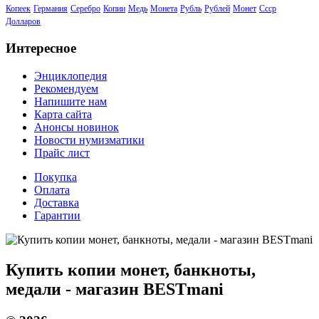
Копеек
Германия
Серебро
Копии
Медь
Монета
Рубль
Рублей
Монет
Ссср
Долларов
Интересное
Энциклопедия
Рекомендуем
Напишите нам
Карта сайта
Анонсы новинок
Новости нумизматики
Прайс лист
Покупка
Оплата
Доставка
Гарантии
Купить копии монет, банкноты,
медали - магазин BESTmani