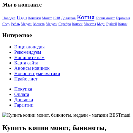
Мы в контакте
Копия
Года
Новодел
Копейки
Монет
1918
Долларов
Копии монет
Германия
Ссср
Рубль
Медаль
Монета
Медали
Серебро
Копеек
Монеты
Медь
Рублей
Копии
Интересное
Энциклопедия
Рекомендуем
Напишите нам
Карта сайта
Анонсы новинок
Новости нумизматики
Прайс лист
Покупка
Оплата
Доставка
Гарантии
Купить копии монет, банкноты,