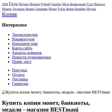
Года
1918
Медали
Монеты
Рублей
Серебро
Медь
Копии монет
Ссср
Новодел
Монета
Долларов
Копеек
Германия
Монет
Рубль
Копии
Копейки
Медаль
Копия
Интересное
Энциклопедия
Рекомендуем
Напишите нам
Карта сайта
Анонсы новинок
Новости нумизматики
Прайс лист
Покупка
Оплата
Доставка
Гарантии
Купить копии монет, банкноты,
медали - магазин BESTmani