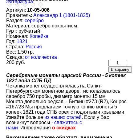
Литература
Артикул:
10-05-006
Правитель:
Александр 1 (1801-1825)
Раздел:
серебро
Материал:
серебро покрытием
Гурт:
рубчатый
Номинал:
Копейка
Год:
1821
Страна:
Россия
Вес:
1.50 гр.
Скидка:
от количества
200 руб.
Серебряные монеты царской России - 5 копеек
1821 года СПБ-ПД
Чеканка монет осуществлялась на Санкт-
Петербургском монетном дворе, использовалось
серебро 750 пробы, диаметр монеты 15 мм
Монета довольно редкая - Биткин #273 (R2), Конрос
#167/23 Мы предлагаем точную копию монеты 5
копеек 1821 года СПБ орел с поднятыми крыльями
Узнайте больше
из наших статей
. Если у Вас
возникнут вопросы -
свяжитесь с
нами
Информация
о скидках
Рекомендуем также обратить внимание на