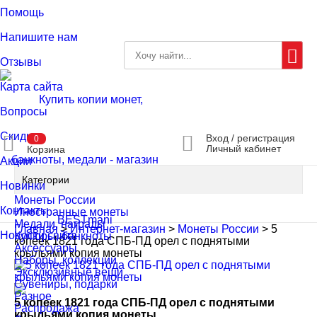
Помощь
Напишите нам
Отзывы
Карта сайта
Вопросы
Скидки
Вход / регистрация
0
Личный кабинет
Корзина
Акции
Категории
Новинки
Монеты России
Контакты
Иностранные монеты
Медали, награды
Главная
>
Интернет-магазин
>
Монеты России
>
5
Новости сайта
Купюры, банкноты
копеек 1821 года СПБ-ПД орел с поднятыми
Аксессуары
крыльями копия монеты
Наборы, коллекции
Эксклюзивные вещи
Сувениры, подарки
Разное
5 копеек 1821 года СПБ-ПД орел с поднятыми
Распродажа
крыльями копия монеты